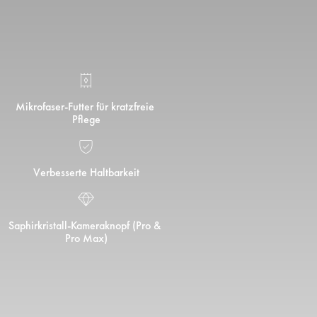
Mikrofaser-Futter für kratzfreie 
Pflege
Verbesserte Haltbarkeit
Saphirkristall-Kameraknopf (Pro & 
Pro Max)