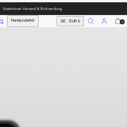
Kostenloser Versand & Rücksendung
Suchen
Konto
Meinen
V2
Handyzubehör
DE · EUR €
0
Warenk
anzeige
(
0
)