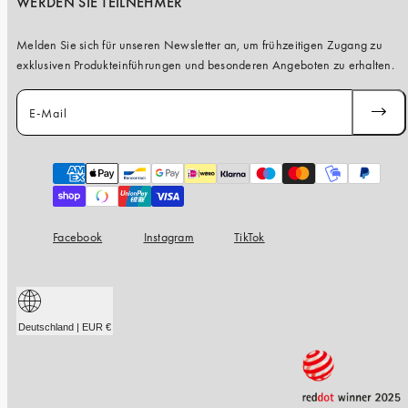
iPhone 15 Pro Max
WERDEN SIE TEILNEHMER
iPhone 15
Melden Sie sich für unseren Newsletter an, um frühzeitigen Zugang zu
exklusiven Produkteinführungen und besonderen Angeboten zu erhalten.
iPhone 14 Pro
iPhone 14
E-Mail
ABONN
iPhone 13 Pro
iPhone 13
Zahlungsarten
Alle Handymodelle
Facebook
Instagram
TikTok
Deutschland | EUR €