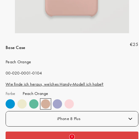
iPhone 15 Pro Max
iPhone 15
iPhone 14 Pro
iPhone 14
R
€25
iPhone 13 Pro
Base Case
e
iPhone 13
g
Peach Orange
u
Alle Handymodelle
l
SKU:
00-020-0001-0104
ä
Wie finde ich heraus, welches Handy-Modell ich habe?
r
Farbe
Peach Orange
e
r
P
r
iPhone 8 Plus
e
i
s