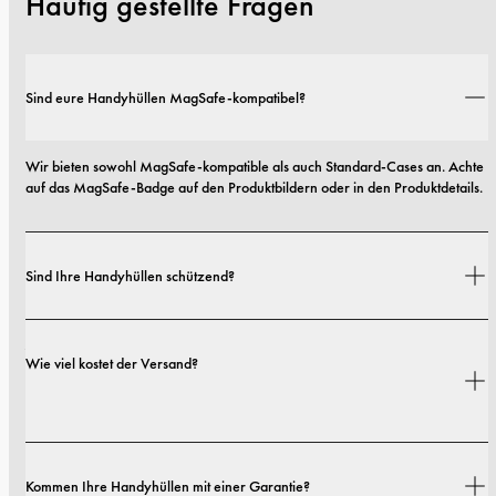
Häufig gestellte Fragen
Sind eure Handyhüllen MagSafe-kompatibel?
Wir bieten sowohl MagSafe-kompatible als auch Standard-Cases an. Achte 
auf das MagSafe-Badge auf den Produktbildern oder in den Produktdetails.
Sind Ihre Handyhüllen schützend?
Ja. Unsere Hüllen sind sowohl auf Stil als auch auf Schutz ausgelegt – mit 
Wie viel kostet der Versand?
Optionen von schlanken Profilen bis hin zu besonders robusten 
Ausführungen.
Versandkosten und Lieferzeiten hängen von deinem Standort ab. Alle 
Kommen Ihre Handyhüllen mit einer Garantie?
Details findest du in unserer 
Versandrichtlinie.