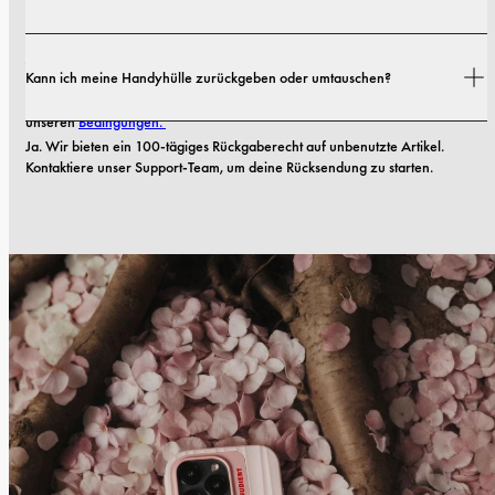
Ja! Alle unsere Handyhüllen kommen mit einer 
1-Jahres-Garantie
. Wenn 
Kann ich meine Handyhülle zurückgeben oder umtauschen?
Ihre Hülle innerhalb der ersten 12 Monate nach dem Kauf Material- oder 
Verarbeitungsmängel aufweist, ersetzen wir sie kostenlos. Lesen Sie mehr in 
unseren 
Bedingungen. 
Ja. Wir bieten ein 100-tägiges Rückgaberecht auf unbenutzte Artikel. 
Kontaktiere unser Support-Team, um deine Rücksendung zu starten.