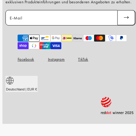
exklusiven Produkteinführungen und besonderen Angeboten zu erhalten.
E-Mail
ABONN
Zahlungsarten
Facebook
Instagram
TikTok
Deutschland | EUR €