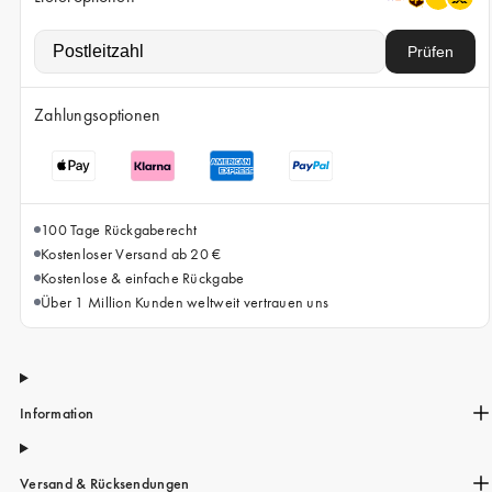
iPhone 15 Pro Max
iPhone 15
Prüfen
iPhone 14 Pro
Zahlungsoptionen
iPhone 14
iPhone 13 Pro
iPhone 13
100 Tage Rückgaberecht
Alle Handymodelle
Kostenloser Versand ab 20 €
Kostenlose & einfache Rückgabe
Über 1 Million Kunden weltweit vertrauen uns
Information
Versand & Rücksendungen