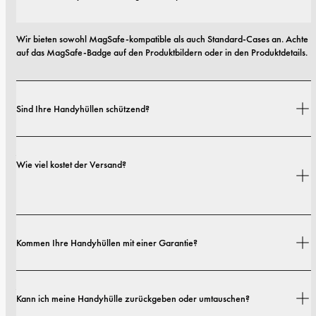
Wir bieten sowohl MagSafe-kompatible als auch Standard-Cases an. Achte 
auf das MagSafe-Badge auf den Produktbildern oder in den Produktdetails.
Sind Ihre Handyhüllen schützend?
Ja. Unsere Hüllen sind sowohl auf Stil als auch auf Schutz ausgelegt – mit 
Wie viel kostet der Versand?
Optionen von schlanken Profilen bis hin zu besonders robusten 
Ausführungen.
Versandkosten und Lieferzeiten hängen von deinem Standort ab. Alle 
Kommen Ihre Handyhüllen mit einer Garantie?
Details findest du in unserer 
Versandrichtlinie.
Ja. Alle unsere Handyhüllen haben eine 1-jährige Garantie. Sollten 
Kann ich meine Handyhülle zurückgeben oder umtauschen?
innerhalb der ersten 12 Monate Material- oder Verarbeitungsfehler 
auftreten, ersetzen wir die Hülle kostenlos. Mehr dazu findest du in unseren 