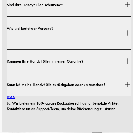
Sind Ihre Handyhüllen schützend?
Ja. Unsere Hüllen sind sowohl auf Stil als auch auf Schutz ausgelegt – mit 
Wie viel kostet der Versand?
Optionen von schlanken Profilen bis hin zu besonders robusten 
Ausführungen.
Versandkosten und Lieferzeiten hängen von deinem Standort ab. Alle 
Kommen Ihre Handyhüllen mit einer Garantie?
Details findest du in unserer 
Versandrichtlinie.
Ja. Alle unsere Handyhüllen haben eine 1-jährige Garantie. Sollten 
Kann ich meine Handyhülle zurückgeben oder umtauschen?
innerhalb der ersten 12 Monate Material- oder Verarbeitungsfehler 
auftreten, ersetzen wir die Hülle kostenlos. Mehr dazu findest du in unseren 
AGB.
Ja. Wir bieten ein 100-tägiges Rückgaberecht auf unbenutzte Artikel. 
Kontaktiere unser Support-Team, um deine Rücksendung zu starten.