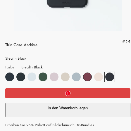
iPhone 15 Pro Max
iPhone 15
iPhone 14 Pro
iPhone 14
R
€25
iPhone 13 Pro
Thin Case Archive
e
iPhone 13
g
Stealth Black
u
Alle Handymodelle
Farbe
Stealth Black
l
ä
r
e
r
P
In den Warenkorb legen
r
e
i
Erhalten Sie 25% Rabatt auf Bildschirmschutz-Bundles
s