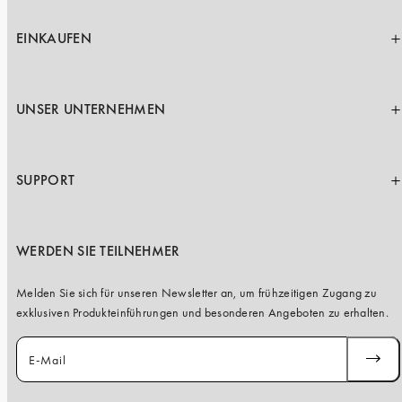
iPhone 15 Pro Max
iPhone 15
EINKAUFEN
iPhone 14 Pro
iPhone 14
UNSER UNTERNEHMEN
iPhone 13 Pro
iPhone 13
SUPPORT
Alle Handymodelle
WERDEN SIE TEILNEHMER
Melden Sie sich für unseren Newsletter an, um frühzeitigen Zugang zu
exklusiven Produkteinführungen und besonderen Angeboten zu erhalten.
E-Mail
ABONN