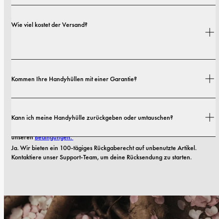
Ja. Unsere Hüllen sind sowohl auf Stil als auch auf Schutz ausgelegt – mit 
Wie viel kostet der Versand?
Optionen von schlanken Profilen bis hin zu besonders robusten 
Ausführungen.
Versandkosten und Lieferzeiten hängen von deinem Standort ab. Alle 
Kommen Ihre Handyhüllen mit einer Garantie?
Details findest du in unserer 
Versandrichtlinie.
Ja! Alle unsere Handyhüllen kommen mit einer 
1-Jahres-Garantie
. Wenn 
Kann ich meine Handyhülle zurückgeben oder umtauschen?
Ihre Hülle innerhalb der ersten 12 Monate nach dem Kauf Material- oder 
Verarbeitungsmängel aufweist, ersetzen wir sie kostenlos. Lesen Sie mehr in 
unseren 
Bedingungen. 
Ja. Wir bieten ein 100-tägiges Rückgaberecht auf unbenutzte Artikel. 
Kontaktiere unser Support-Team, um deine Rücksendung zu starten.