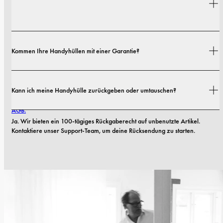
Ausführungen.
Versandkosten und Lieferzeiten hängen von deinem Standort ab. Alle 
Kommen Ihre Handyhüllen mit einer Garantie?
Details findest du in unserer 
Versandrichtlinie.
Ja. Alle unsere Handyhüllen haben eine 1-jährige Garantie. Sollten 
Kann ich meine Handyhülle zurückgeben oder umtauschen?
innerhalb der ersten 12 Monate Material- oder Verarbeitungsfehler 
auftreten, ersetzen wir die Hülle kostenlos. Mehr dazu findest du in unseren 
AGB.
Ja. Wir bieten ein 100-tägiges Rückgaberecht auf unbenutzte Artikel. 
Kontaktiere unser Support-Team, um deine Rücksendung zu starten.