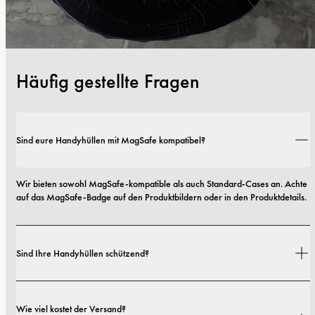
Häufig gestellte Fragen
Sind eure Handyhüllen mit MagSafe kompatibel?
Wir bieten sowohl MagSafe-kompatible als auch Standard-Cases an. Achte 
auf das MagSafe-Badge auf den Produktbildern oder in den Produktdetails.
Sind Ihre Handyhüllen schützend?
Ja. Unsere Hüllen sind sowohl auf Stil als auch auf Schutz ausgelegt – mit 
Wie viel kostet der Versand?
Optionen von schlanken Profilen bis hin zu besonders robusten 