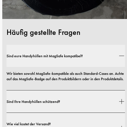
Häufig gestellte Fragen
Sind eure Handyhüllen mit MagSafe kompatibel?
Wir bieten sowohl MagSafe-kompatible als auch Standard-Cases an. Achte 
auf das MagSafe-Badge auf den Produktbildern oder in den Produktdetails.
Sind Ihre Handyhüllen schützend?
Ja. Unsere Hüllen sind sowohl auf Stil als auch auf Schutz ausgelegt – mit 
Wie viel kostet der Versand?
Optionen von schlanken Profilen bis hin zu besonders robusten 