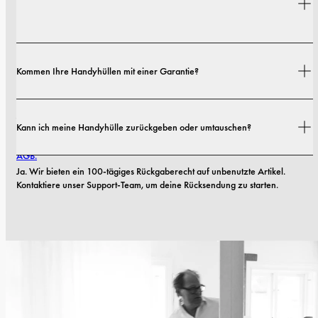
Ausführungen.
Versandkosten und Lieferzeiten hängen von deinem Standort ab. Alle 
Kommen Ihre Handyhüllen mit einer Garantie?
Details findest du in unserer 
Versandrichtlinie.
Ja. Alle unsere Handyhüllen haben eine 1-jährige Garantie. Sollten 
Kann ich meine Handyhülle zurückgeben oder umtauschen?
innerhalb der ersten 12 Monate Material- oder Verarbeitungsfehler 
auftreten, ersetzen wir die Hülle kostenlos. Mehr dazu findest du in unseren 
AGB.
Ja. Wir bieten ein 100-tägiges Rückgaberecht auf unbenutzte Artikel. 
Kontaktiere unser Support-Team, um deine Rücksendung zu starten.