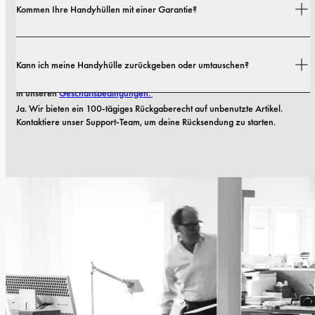
Kommen Ihre Handyhüllen mit einer Garantie?
Details findest du in unserer 
Versandrichtlinie.
Ja! Alle unsere Handyhüllen kommen mit einer 
1-jährigen Garantie
. Sollte 
Kann ich meine Handyhülle zurückgeben oder umtauschen?
Ihre Case innerhalb der ersten 12 Monate nach dem Kauf Material- oder 
Verarbeitungsfehler aufweisen, ersetzen wir sie kostenlos. Lesen Sie mehr 
in unseren 
Geschäftsbedingungen. 
Ja. Wir bieten ein 100-tägiges Rückgaberecht auf unbenutzte Artikel. 
Kontaktiere unser Support-Team, um deine Rücksendung zu starten.