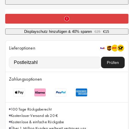
iPhone 15 Pro Max
iPhone 15
iPhone 14 Pro
iPhone 14
Displayschutz hinzufügen & 40% sparen
€25
€15
iPhone 13 Pro
Lieferoptionen
iPhone 13
Prüfen
Alle Handymodelle
Zahlungsoptionen
100 Tage Rückgaberecht
Kostenloser Versand ab 20 €
Kostenlose & einfache Rückgabe
Über 1 Million Kunden weltweit vertrauen uns