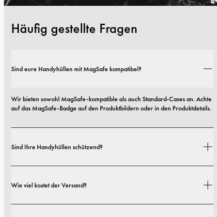
Häufig gestellte Fragen
Sind eure Handyhüllen mit MagSafe kompatibel?
Wir bieten sowohl MagSafe-kompatible als auch Standard-Cases an. Achte 
auf das MagSafe-Badge auf den Produktbildern oder in den Produktdetails.
Sind Ihre Handyhüllen schützend?
Ja. Unsere Hüllen sind sowohl auf Stil als auch auf Schutz ausgelegt – mit 
Wie viel kostet der Versand?
Optionen von schlanken Profilen bis hin zu besonders robusten 
Ausführungen.
Versandkosten und Lieferzeiten hängen von deinem Standort ab. Alle 