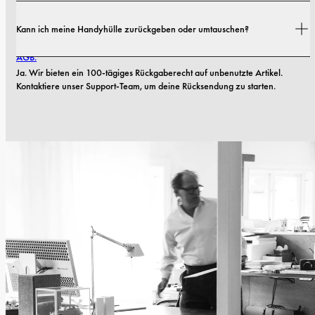
Ja. Alle unsere Handyhüllen haben eine 1-jährige Garantie. Sollten 
Kann ich meine Handyhülle zurückgeben oder umtauschen?
innerhalb der ersten 12 Monate Material- oder Verarbeitungsfehler 
auftreten, ersetzen wir die Hülle kostenlos. Mehr dazu findest du in unseren 
AGB.
Ja. Wir bieten ein 100-tägiges Rückgaberecht auf unbenutzte Artikel. 
Kontaktiere unser Support-Team, um deine Rücksendung zu starten.