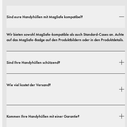
Sind eure Handyhüllen mit MagSafe kompatibel?
Wir bieten sowohl MagSafe-kompatible als auch Standard-Cases an. Achte 
auf das MagSafe-Badge auf den Produktbildern oder in den Produktdetails.
Sind Ihre Handyhüllen schützend?
Ja. Unsere Hüllen sind sowohl auf Stil als auch auf Schutz ausgelegt – mit 
Wie viel kostet der Versand?
Optionen von schlanken Profilen bis hin zu besonders robusten 
Ausführungen.
Versandkosten und Lieferzeiten hängen von deinem Standort ab. Alle 
Kommen Ihre Handyhüllen mit einer Garantie?
Details findest du in unserer 
Versandrichtlinie.