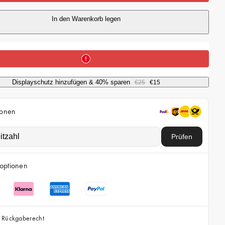
P
r
In den Warenkorb legen
e
i
s
Displayschutz hinzufügen & 40% sparen
€25
€15
ionen
Prüfen
optionen
 Rückgaberecht