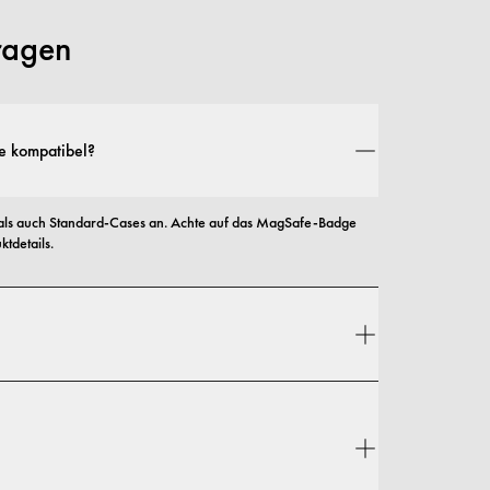
Fragen
e kompatibel?
ls auch Standard-Cases an. Achte auf das MagSafe-Badge 
tdetails.
s auch auf Schutz ausgelegt – mit Optionen von schlanken 
Ausführungen.