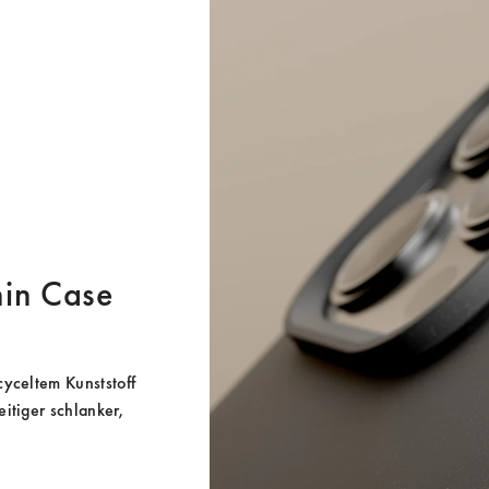
Thin Case
yceltem Kunststoff 
itiger schlanker, 