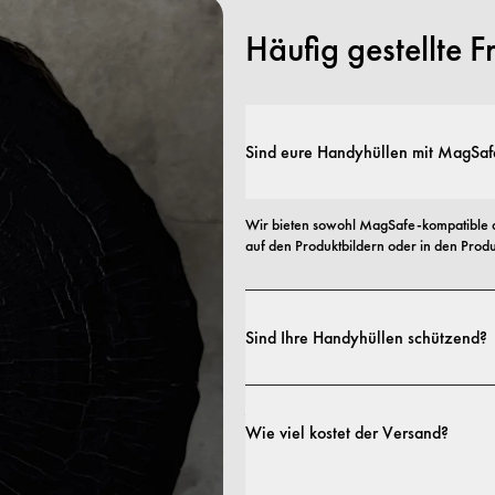
Häufig gestellte 
Sind eure Handyhüllen mit MagSaf
Wir bieten sowohl MagSafe-kompatible a
auf den Produktbildern oder in den Produk
Sind Ihre Handyhüllen schützend?
Ja. Unsere Hüllen sind sowohl auf Stil al
Profilen bis hin zu besonders robusten 
Wie viel kostet der Versand?