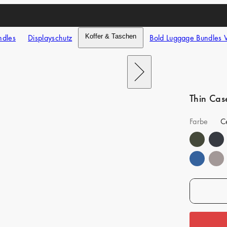
ndles
Displayschutz
Koffer & Taschen
Bold Luggage Bundles 
Nach
rechts
schieben
Thin Cas
Farbe
C