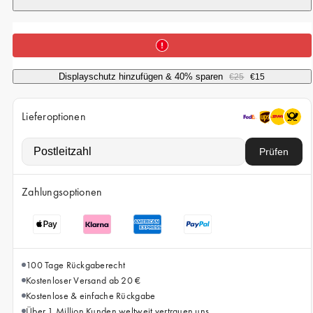
iPhone 15 Pro Max
iPhone 15
iPhone 14 Pro
iPhone 14
Displayschutz hinzufügen & 40% sparen
€25
€15
iPhone 13 Pro
Lieferoptionen
iPhone 13
Prüfen
Alle Handymodelle
Zahlungsoptionen
100 Tage Rückgaberecht
Kostenloser Versand ab 20 €
Kostenlose & einfache Rückgabe
Über 1 Million Kunden weltweit vertrauen uns