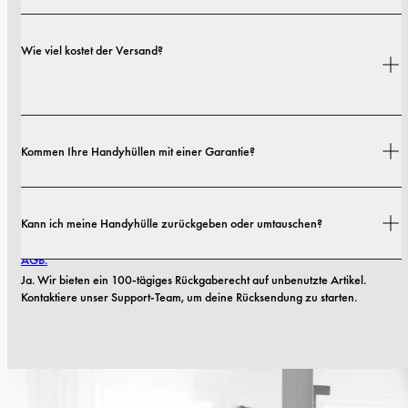
Ja. Unsere Hüllen sind sowohl auf Stil als auch auf Schutz ausgelegt – mit 
Wie viel kostet der Versand?
Optionen von schlanken Profilen bis hin zu besonders robusten 
Ausführungen.
Versandkosten und Lieferzeiten hängen von deinem Standort ab. Alle 
Kommen Ihre Handyhüllen mit einer Garantie?
Details findest du in unserer 
Versandrichtlinie.
Ja. Alle unsere Handyhüllen haben eine 1-jährige Garantie. Sollten 
Kann ich meine Handyhülle zurückgeben oder umtauschen?
innerhalb der ersten 12 Monate Material- oder Verarbeitungsfehler 
auftreten, ersetzen wir die Hülle kostenlos. Mehr dazu findest du in unseren 
AGB.
Ja. Wir bieten ein 100-tägiges Rückgaberecht auf unbenutzte Artikel. 
Kontaktiere unser Support-Team, um deine Rücksendung zu starten.